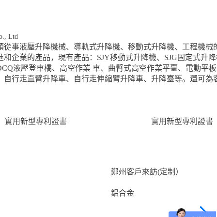
o., Ltd
類從事液壓升降機械、導軌式升降機、移動式升降機、工程機械
和企業的產品，現有產品：SJY移動式升降機、SJG固定式升
CQ液壓登車橋、高空作業 車、曲臂式高空作業平臺、電動平
、自行走直臂升降車、自行走伸縮臂升降車、升降臺等。還可為
實用新型專利證書
實用新型專利證書
鄭州客戶來訪(定制）
鋁合金