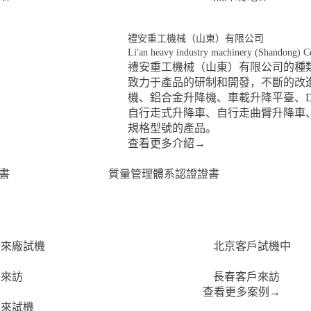
禮安重工機械（山東）有限公司
Li'an heavy industry machinery (Shandong) C
禮安重工機械（山東）有限公司的種
致力于產品的研制和開發，不斷的改進
機、鋁合金升降機、車載升降平臺、D
自行走式升降車、自行走曲臂升降車
規格型號的產品。
查看更多介紹
→
書
質量管理體系認證證書
戶來廠試機
北京客戶試機中
戶來訪
長春客戶來訪
查看更多案例
→
戶來試機