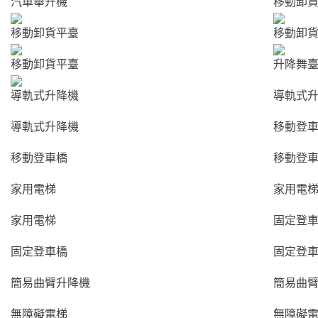
汽車舉升機
移動卸
家用電梯
移動卸貨平臺
移動卸
移動卸貨平臺
升降舞
固定登車橋
導軌式升降機
導軌式
導軌式升降機
移動登
簡易曲臂升降
移動登車橋
移動登
機
家用電梯
家用電
家用電梯
固定登
無障礙電梯
固定登車橋
固定登
簡易曲臂升降機
簡易曲
無障礙電梯
無障礙