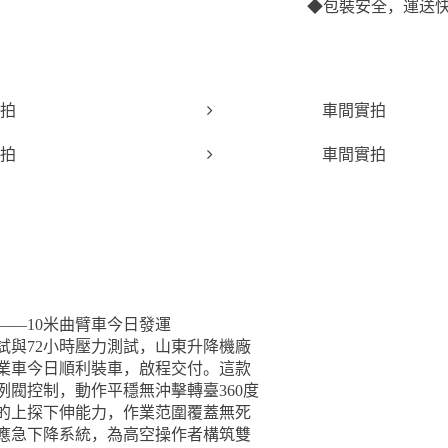
◆
包裝安全，運送
拍
車間實拍
拍
車間實拍
——10米曲臂車今日發運
試與72小時壓力測試，山東升降機廠
作業車今日順利裝車，啟程交付。這款
例閥控制，動作平穩無沖擊轉臺360度
的上探下伸能力，作業范圍覆蓋無死
應急下降系統，為高空操作者構筑雙