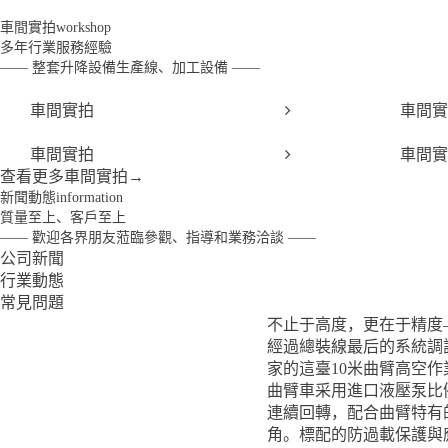
車間實拍
workshop
多年行業服務經驗
—— 整套升降設備生產線、加工設備 ——
車間實拍
車間實
車間實拍
車間實
查看更多車間實拍
→
新聞動態
information
質量至上、客戶至上
—— 歡迎各界朋友蒞臨參觀、指導和業務洽談 ——
公司新聞
行業動態
常見問題
不止于高度，更在于精度
經過總裝線最后的系統調
家的這臺10米曲臂高空
曲臂車采用進口液壓泵比
連續回轉，配合曲臂特有
角。標配的防過載保護與