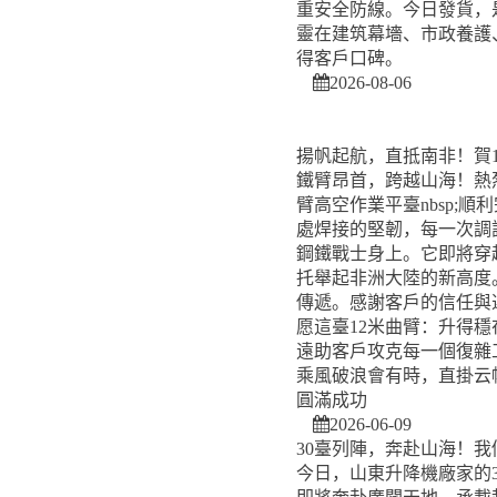
重安全防線。今日發貨，
靈在建筑幕墻、市政養護
得客戶口碑。
2026-08-06
揚帆起航，直抵南非！賀
鐵臂昂首，跨越山海！熱烈
臂高空作業平臺nbsp;
處焊接的堅韌，每一次調
鋼鐵戰士身上。它即將穿
托舉起非洲大陸的新高度
傳遞。感謝客戶的信任與
愿這臺12米曲臂：升得
遠助客戶攻克每一個復雜
乘風破浪會有時，直掛云
圓滿成功
2026-06-09
30臺列陣，奔赴山海！
今日，山東升降機廠家的