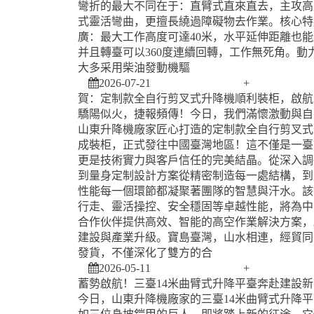
彎折的最大不同在于：直臂式直來直去，主攻高
式靈活彎曲，更擅長繞過障礙物去作業。核心特
廣：最大工作高度可達40米，水平延伸距離也
并且轉臺可以360度連續回轉，工作無死角。動
大多采用柴油發動機驅
2026-07-21
+
賀：定制款全自行剪叉式升降機順利裝柜，啟航
驕陽似火，捷報頻傳！今日，我們滿懷激動與自
山東升降機廠家匠心打造的定制款全自行剪叉式
成裝柜，正式發往中國臺灣地區！這不僅是一臺
更是技術實力與客戶信任的完美結晶。從深入調
到量身定制設計方案從精密制造每一處結構，到
性能每一個環節都凝聚著團隊的智慧與汗水。該
行走、靈活操控、安全穩固等卓越性能，將為中
合作伙伴提供高效、智能的高空作業解決方案，
建設與產業升級。寶島臺灣，山水相連，經貿同
發貨，不僅深化了雙方的合
2026-05-11
+
蓄勢啟航！三臺14米曲臂式升降平臺奔赴建設新
今日，山東升降機廠家的三臺14米曲臂式升降