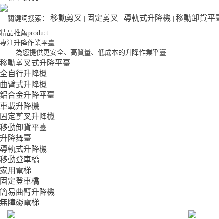
榮譽資質
降平臺
行業
移動剪叉
固定剪叉
導軌式升降機
移動卸貨平
關鍵詞搜索：
|
|
|
精品推薦
product
專注升降作業平臺
生產車間
全自行升降機
—— 為您提供更安全、高質量、低成本的升降作業平臺 ——
移動剪叉式升降平臺
全自行升降機
曲臂式升降機
曲臂式升降機
鋁合金升降平臺
車載升降機
固定剪叉升降機
鋁合金升降平
移動卸貨平臺
升降舞臺
導軌式升降機
臺
移動登車橋
家用電梯
固定登車橋
簡易曲臂升降機
車載升降機
無障礙電梯