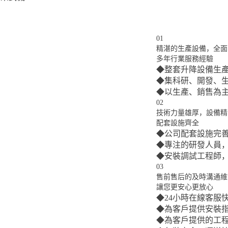
01
精湛的生產設備，全面
多年行業服務經驗
◆
整套升降設備生
◆
集科研、開發、
◆
以生產、銷售為
02
技術力量雄厚，設備精
配套設施齊全
◆
公司配套設施完
◆
專注的研發人員
◆
安裝調試工程師
03
售前售后的及時溝通維
讓您更安心更放心
◆
24小時在線客服
◆
為客戶提供安裝
◆
為客戶提供的工