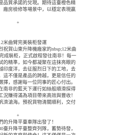
是品質承諾的兌現。期待這臺橙色精
、廠房檢修等場景中，以穩定表現贏
+
12米曲臂完美裝柜發運
祝賀山東升降機廠家的nbsp;12米曲
順利完成裝柜，正式啟程發往南非！每一
試的精準，如今都凝聚在這抹亮眼的
越印度洋，去征服烈日下的工地，去
。這不僅是產品的跨越，更是信任的
選擇，感謝每一位同事的匠心付出。
穩在南非的藍天下運行如絲般順滑探得
工況賺得滿為項目帶來高效與豐收！
帆濟滄海。預祝貨物清關順利，交付
+
我們的升降平臺車隊出發了！
30臺升降平臺整齊列隊，蓄勢待發，