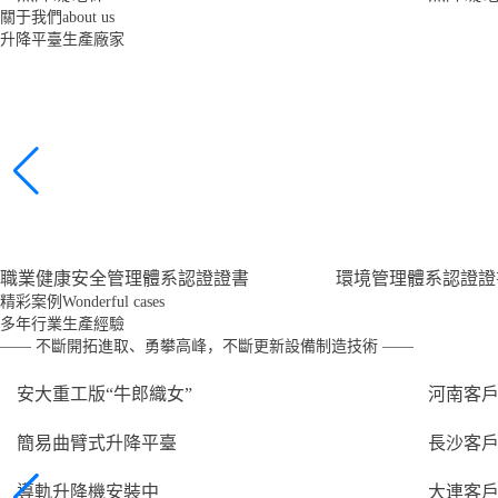
關于我們
about us
升降平臺生產廠家
職業健康安全管理體系認證證書
環境管理體系認證證
精彩案例
Wonderful cases
多年行業生產經驗
—— 不斷開拓進取、勇攀高峰，不斷更新設備制造技術 ——
安大重工版“牛郎織女”
河南客
簡易曲臂式升降平臺
長沙客
導軌升降機安裝中
大連客