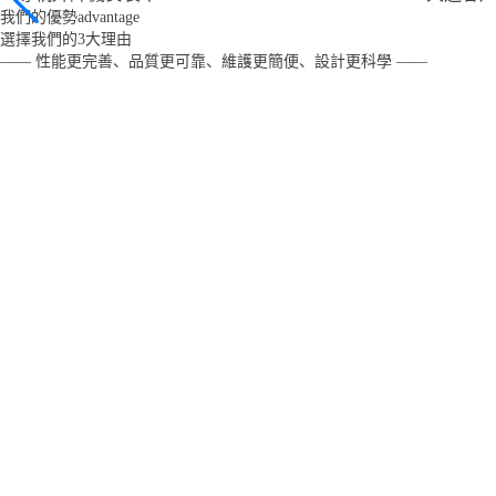
我們的優勢
advantage
選擇我們的
3
大理由
—— 性能更完善、品質更可靠、維護更簡便、設計更科學 ——